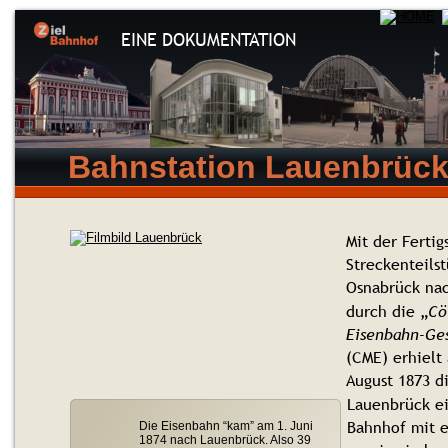
EINE DOKUMENTATION
Bahnstation Lauenbrüc
Mit der Fertig
Streckenteilst
Osnabrück na
durch die „
C
ö
Eisenbahn-Ges
(CME) erhielt
August 1873 d
Lauenbrück e
Bahnhof mit 
Die Eisenbahn “kam” am 1. Juni 
1874 nach Lauenbrück. Also 39 